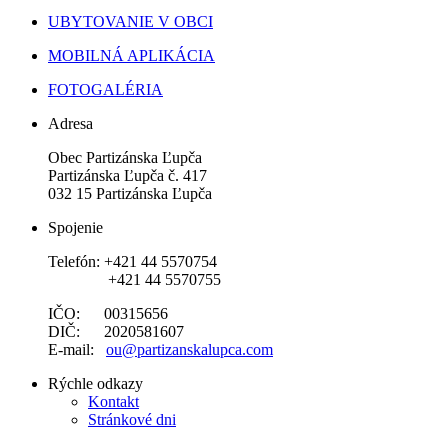
UBYTOVANIE V OBCI
MOBILNÁ APLIKÁCIA
FOTOGALÉRIA
Adresa
Obec Partizánska Ľupča
Partizánska Ľupča č. 417
032 15 Partizánska Ľupča
Spojenie
Telefón: +421 44 5570754
+421 44 5570755
IČO: 00315656
DIČ: 2020581607
E-mail:
ou@partizanskalupca.com
Rýchle odkazy
Kontakt
Stránkové dni