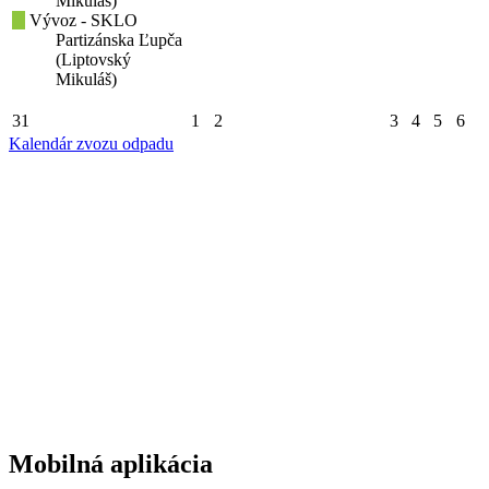
Mikuláš)
Vývoz - SKLO
Partizánska Ľupča
(Liptovský
Mikuláš)
31
1
2
3
4
5
6
Kalendár zvozu odpadu
Mobilná aplikácia