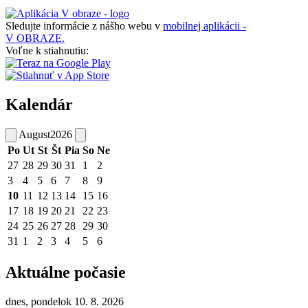
Sledujte informácie z nášho webu v
mobilnej aplikácii -
V OBRAZE.
Voľne k stiahnutiu:
Kalendár
August
2026
Po
Ut
St
Št
Pia
So
Ne
27
28
29
30
31
1
2
3
4
5
6
7
8
9
10
11
12
13
14
15
16
17
18
19
20
21
22
23
24
25
26
27
28
29
30
31
1
2
3
4
5
6
Aktuálne počasie
dnes, pondelok 10. 8. 2026