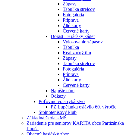
Zápasy
Tabuľka strelcov
Fotogaléria
Príprava
Žlté karty
Červené karty
Dorast - Hráčsky káder
Vylosovanie zápasov
Tabuľka
Realizačný tím
Zápasy
Tabuľka strelcov
Fotogaléria
Príprava
Žlté karty
Červené karty
Napíšte nám
Odkazy
Poľovníctvo a rybárstvo
PZ Ľupčianka oslávilo 60. výročie
Stolnotenisový klub
Základná škola s MŠ
Zariadenie pre seniorov KARITA obce Partizánska
Ľupča
Obecný hasičský zbor