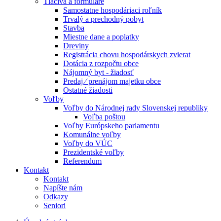
Tlačivá a formuláre
Samostatne hospodáriaci roľník
Trvalý a prechodný pobyt
Stavba
Miestne dane a poplatky
Dreviny
Registrácia chovu hospodárskych zvierat
Dotácia z rozpočtu obce
Nájomný byt - žiadosť
Predaj ⁄ prenájom majetku obce
Ostatné žiadosti
Voľby
Voľby do Národnej rady Slovenskej republiky
Voľba poštou
Voľby Európskeho parlamentu
Komunálne voľby
Voľby do VÚC
Prezidentské voľby
Referendum
Kontakt
Kontakt
Napíšte nám
Odkazy
Seniori