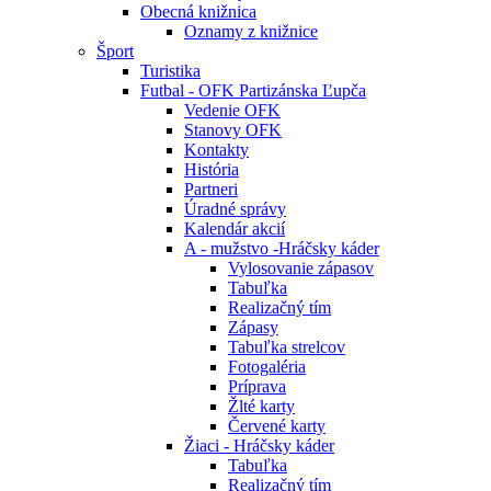
Obecná knižnica
Oznamy z knižnice
Šport
Turistika
Futbal - OFK Partizánska Ľupča
Vedenie OFK
Stanovy OFK
Kontakty
História
Partneri
Úradné správy
Kalendár akcií
A - mužstvo -Hráčsky káder
Vylosovanie zápasov
Tabuľka
Realizačný tím
Zápasy
Tabuľka strelcov
Fotogaléria
Príprava
Žlté karty
Červené karty
Žiaci - Hráčsky káder
Tabuľka
Realizačný tím