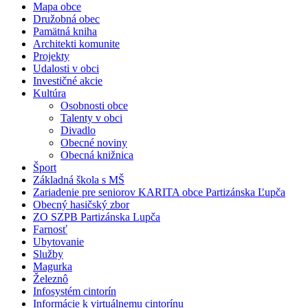
Mapa obce
Družobná obec
Pamätná kniha
Architekti komunite
Projekty
Udalosti v obci
Investičné akcie
Kultúra
Osobnosti obce
Talenty v obci
Divadlo
Obecné noviny
Obecná knižnica
Šport
Základná škola s MŠ
Zariadenie pre seniorov KARITA obce Partizánska Ľupča
Obecný hasičský zbor
ZO SZPB Partizánska Lupča
Farnosť
Ubytovanie
Služby
Magurka
Železnô
Infosystém cintorín
Informácie k virtuálnemu cintorínu