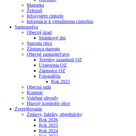
Magurka
Železnô
Infosystém cintorín
Informácie k virtuálnemu cintorínu
Samospráva
Obecný úrad
Stránkové dni
Starosta obce
Zástupca starostu
Obecné zastupiteľstvo
Termíny zasadnutí OZ
Uznesenia OZ
Zápisnice OZ
Fotogaléria
Rok 2021
Obecná rada
Komisie
Volebné obvody
Hlavný kontrolór obce
Zverejňovanie
Zmluvy, faktúry, objednávky
Rok 2026
Rok 2025
Rok 2024