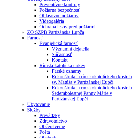
Preventívne kontroly
Požiarna bezpečnosť
Ohlasovne požiarov
Videogaléria
Ochrana lesov pred požiarmi
ZO SZPB Partizánska Lupča
Farnosť
Evanjelická farnosť
Významní dejatelia
Súčasnosť
Kontakt
Rímskokatolícka cirkev
Farské oznamy
Rekonštrukcia rímskokatolíckeho kostola
sv. Matúša v Partizánskej Ľupči
Rekonštrukcia rímskokatolíckeho kostola
Sedembolestnej Panny Márie v
Partizánskej Ľupči
Ubytovanie
Služby
Prevádzky
Zdravotníctvo
Občerstvenie
Pošta
Obchody