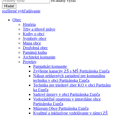
Hľadaný výraz
Hľadať
rozšírené vyhľadávanie
Obec
História
Trhy a trhové právo
Knihy o obci
Symboly obce
Mapa obce
Družobná obec
Pamätná kniha
Architekti komunite
Projekty
Pamiatkári komunite
Zvýšenie kapacity ZŠ s MŠ Partizánska Ľupča
Nákup prídavných zariadení pre komunálnu
techniku v obci Partizánska Ľupča
Technika pre triedený zber KO v obci Partizáns
ka Ľupča
Sadové úpravy v obci Partizánska Ľupča
Vodozádržné opatrenia v intraviláne obce
Partizánska Ľupča
Múzeum Obce Partizánska Ľupča
Kvalitné a inkluzívne vzdelávanie v rámci ZŠ