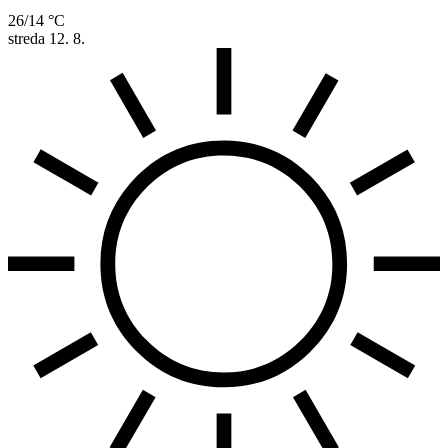
26/14 °C
streda
12. 8.