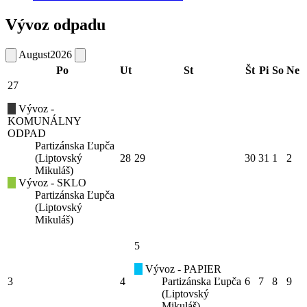
Vývoz odpadu
August
2026
Po
Ut
St
Št
Pi
So
Ne
27
Vývoz -
KOMUNÁLNY
ODPAD
Partizánska Ľupča
(Liptovský
28
29
30
31
1
2
Mikuláš)
Vývoz - SKLO
Partizánska Ľupča
(Liptovský
Mikuláš)
5
Vývoz - PAPIER
3
4
Partizánska Ľupča
6
7
8
9
(Liptovský
Mikuláš)