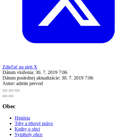
Zdieľať na sieti X
Dátum vloženia:
30. 7. 2019 7:06
Dátum poslednej aktualizácie:
30. 7. 2019 7:06
Autor:
admin prevod
Obec
História
Trhy a trhové právo
Knihy o obci
Symboly obce