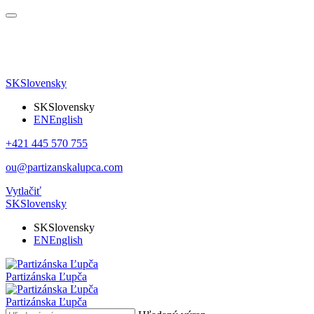
SK
Slovensky
SK
Slovensky
EN
English
+421 445 570 755
ou@partizanskalupca.com
Vytlačiť
SK
Slovensky
SK
Slovensky
EN
English
Partizánska Ľupča
Partizánska Ľupča