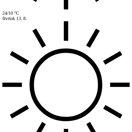
24/10 °C
štvrtok
13. 8.