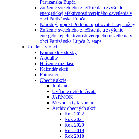
Partizánska Ľupča
Zníženie svetelného znečistenia a zvýšenie
energetickej efektívnosti verejného osvetlenia v
obci Partizánska Ľupča
Národný projekt Podpora opatrovateľskej služby
Zníženie svetelného znečistenia a zvýšenie
energetickej efektívnosti verejného osvetlenia v
obci Partizánska Ľupča 2. etapa
Udalosti v obci
Komunálne služby
Aktuality
Hlásenie rozhlasu
Kalendár akcií
Fotogaléria
Obecné akcie
Jubilanti
Uvítanie detí do života
JARMOK
Mesiac úcty k starším
Archív obecných akcií
Rok 2022
Rok 2021
Rok 2020
Rok 2019
Rok 2018