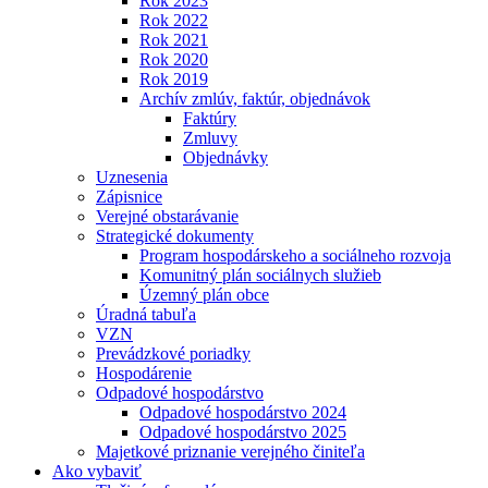
Rok 2023
Rok 2022
Rok 2021
Rok 2020
Rok 2019
Archív zmlúv, faktúr, objednávok
Faktúry
Zmluvy
Objednávky
Uznesenia
Zápisnice
Verejné obstarávanie
Strategické dokumenty
Program hospodárskeho a sociálneho rozvoja
Komunitný plán sociálnych služieb
Územný plán obce
Úradná tabuľa
VZN
Prevádzkové poriadky
Hospodárenie
Odpadové hospodárstvo
Odpadové hospodárstvo 2024
Odpadové hospodárstvo 2025
Majetkové priznanie verejného činiteľa
Ako vybaviť