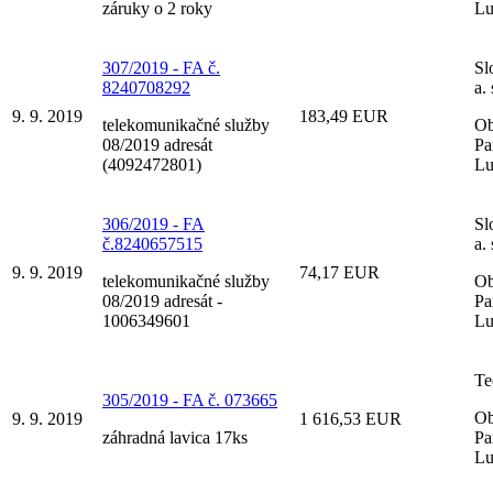
záruky o 2 roky
Lu
307/2019 - FA č.
Sl
8240708292
a. 
9. 9. 2019
183,49 EUR
telekomunikačné služby
Ob
08/2019 adresát
Pa
(4092472801)
Lu
306/2019 - FA
Sl
č.8240657515
a. 
9. 9. 2019
74,17 EUR
telekomunikačné služby
Ob
08/2019 adresát -
Pa
1006349601
Lu
Te
305/2019 - FA č. 073665
Ob
9. 9. 2019
1 616,53 EUR
záhradná lavica 17ks
Pa
Lu