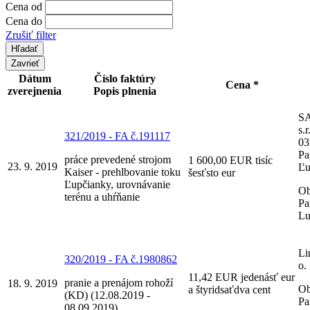
Cena od
Cena do
Zrušiť filter
Zavrieť
Dátum
Číslo faktúry
Cena *
zverejnenia
Popis plnenia
S
s.r
321/2019 - FA č.191117
03
Pa
práce prevedené strojom
1 600,00 EUR tisíc
23. 9. 2019
Ľu
Kaiser - prehlbovanie toku
šesťsto eur
Ľupčianky, urovnávanie
Ob
terénu a uhŕňanie
Pa
Lu
Li
320/2019 - FA č.1980862
o.
11,42 EUR jedenásť eur
pranie a prenájom rohoží
18. 9. 2019
Ob
a štyridsaťdva cent
(KD) (12.08.2019 -
Pa
08.09.2019)