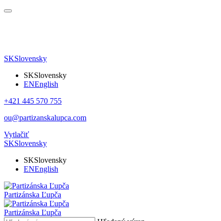
SK
Slovensky
SK
Slovensky
EN
English
+421 445 570 755
ou@partizanskalupca.com
Vytlačiť
SK
Slovensky
SK
Slovensky
EN
English
Partizánska Ľupča
Partizánska Ľupča