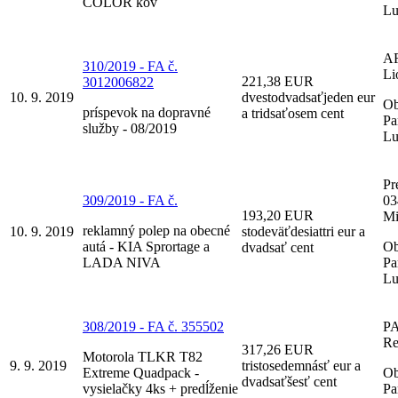
COLOR kov
Lu
A
310/2019 - FA č.
Li
221,38 EUR
3012006822
10. 9. 2019
dvestodvadsaťjeden eur
Ob
príspevok na dopravné
a tridsaťosem cent
Pa
služby - 08/2019
Lu
Pre
309/2019 - FA č.
03
193,20 EUR
Mi
reklamný polep na obecné
10. 9. 2019
stodeväťdesiattri eur a
autá - KIA Sprortage a
Ob
dvadsať cent
LADA NIVA
Pa
Lu
308/2019 - FA č. 355502
P
Ret
317,26 EUR
Motorola TLKR T82
9. 9. 2019
tristosedemnásť eur a
Extreme Quadpack -
Ob
dvadsaťšesť cent
vysielačky 4ks + predĺženie
Pa