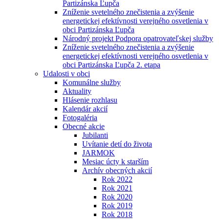
Partizánska Ľupča
Zníženie svetelného znečistenia a zvýšenie
energetickej efektívnosti verejného osvetlenia v
obci Partizánska Ľupča
Národný projekt Podpora opatrovateľskej služby
Zníženie svetelného znečistenia a zvýšenie
energetickej efektívnosti verejného osvetlenia v
obci Partizánska Ľupča 2. etapa
Udalosti v obci
Komunálne služby
Aktuality
Hlásenie rozhlasu
Kalendár akcií
Fotogaléria
Obecné akcie
Jubilanti
Uvítanie detí do života
JARMOK
Mesiac úcty k starším
Archív obecných akcií
Rok 2022
Rok 2021
Rok 2020
Rok 2019
Rok 2018