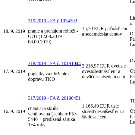
Lu
Li
319/2019 - FA č.1974593
o.
15,70 EUR päťnásť eur
pranie a prenájom rohoží -
18. 9. 2019
Ob
a sedemdesiat centov
OcÚ (12.08.2019 -
Pa
08.09.2019)
Lu
OZ
318/2019 - FA č. 10191044
2 216,97 EUR dvetisíc
Ob
17. 9. 2019
dvestošestnásť eur a
poplatky za uloženie a
Pa
deväťdesiatsedem cent
dopravu TKO
Lu
317/2019 - FA č. 20190451
TE
1 166,40 EUR tisíc
chladiaca skriňa
Ob
16. 9. 2019
stošesťdesiatšesť eur a
ventilovaná Liebherr FKv
Pa
štyridsať cent
5440 + predĺžená záruka
Lu
1+4 roky