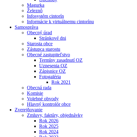
Magurka
Železnô
Infosystém cintorín
Informácie k virtuálnemu cintorínu
Samospráva
Obecný úrad
Stránkové dni
Starosta obce
Zástupca starostu
Obecné zastupiteľstvo
Termíny zasadnutí OZ
Uznesenia OZ
Zápisnice OZ
Fotogaléria
Rok 2021
Obecná rada
Komisie
Volebné obvody
Hlavný kontrolór obce
Zverejňovanie
Zmluvy, faktúry, objednávky
Rok 2026
Rok 2025
Rok 2024