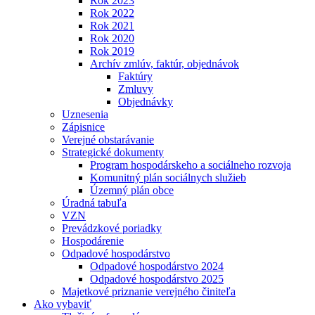
Rok 2023
Rok 2022
Rok 2021
Rok 2020
Rok 2019
Archív zmlúv, faktúr, objednávok
Faktúry
Zmluvy
Objednávky
Uznesenia
Zápisnice
Verejné obstarávanie
Strategické dokumenty
Program hospodárskeho a sociálneho rozvoja
Komunitný plán sociálnych služieb
Územný plán obce
Úradná tabuľa
VZN
Prevádzkové poriadky
Hospodárenie
Odpadové hospodárstvo
Odpadové hospodárstvo 2024
Odpadové hospodárstvo 2025
Majetkové priznanie verejného činiteľa
Ako vybaviť