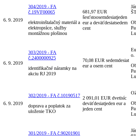
304/2019 - FA
Já
681,97 EUR
č.19VF00065
Š
šesťstoosemdesiatjeden
6. 9. 2019
elektroinštalačný materiál a
Ob
eur a deväťdesiatsedem
elektropráce, služby
Pa
cent
montážnou plošinou
Lu
Eu
303/2019 - FA
o.
č.2400000925
70,08 EUR sedemdesiat
6. 9. 2019
Ob
eur a osem cent
identifikačné náramky na
Pa
akciu RJ 2019
Lu
OZ
302/2019 - FA č.10190517
2 091,01 EUR dvetisíc
Ob
6. 9. 2019
deväťdesiatjeden eur a
doprava a poplatok za
Pa
jeden cent
uloženie TKO
Lu
Já
301/2019 - FA č.90201901
03