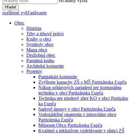
Hľadaný výraz
Hľadať
rozšírené vyhľadávanie
Obec
História
Trhy a trhové právo
Knihy o obci
Symboly obce
Mapa obce
Družobná obec
Pamätná kniha
Architekti komunite
Projekty
Pamiatkári komunite
Zvýšenie kapacity ZŠ s MŠ Partizánska Ľupča
Nákup prídavných zariadení pre komunálnu
techniku v obci Partizánska Ľupča
Technika pre triedený zber KO v obci Partizáns
ka Ľupča
Sadové úpravy v obci Partizánska Ľupča
Vodozádržné opatrenia v intraviláne obce
Partizánska Ľupča
Múzeum Obce Partizánska Ľupča
Kvalitné a inkluzívne vzdelávanie v rámci ZŠ