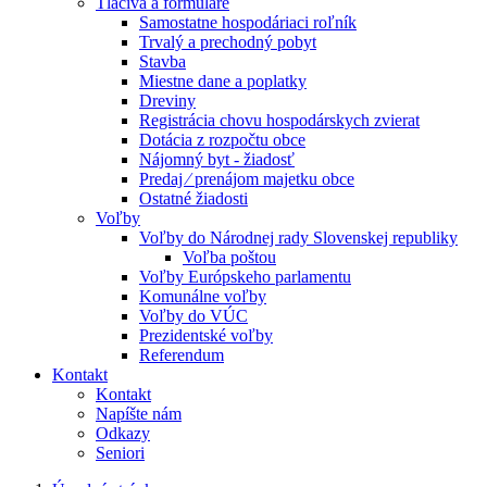
Tlačivá a formuláre
Samostatne hospodáriaci roľník
Trvalý a prechodný pobyt
Stavba
Miestne dane a poplatky
Dreviny
Registrácia chovu hospodárskych zvierat
Dotácia z rozpočtu obce
Nájomný byt - žiadosť
Predaj ⁄ prenájom majetku obce
Ostatné žiadosti
Voľby
Voľby do Národnej rady Slovenskej republiky
Voľba poštou
Voľby Európskeho parlamentu
Komunálne voľby
Voľby do VÚC
Prezidentské voľby
Referendum
Kontakt
Kontakt
Napíšte nám
Odkazy
Seniori