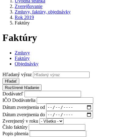
Úvodná stránka
Zverejňovanie
Zmluvy, faktúry, objednávky
Rok 2019
Faktúry
Faktúry
Zmluvy
Faktúry
Objednávky
Hľadaný výraz
Hľadať
Rozšírené hľadanie
Dodávateľ
IČO Dodávatelia
Dátum zverejnenia od
Dátum zverejnenia do
Zverejnený v roku
Číslo faktúry
Popis plnenia