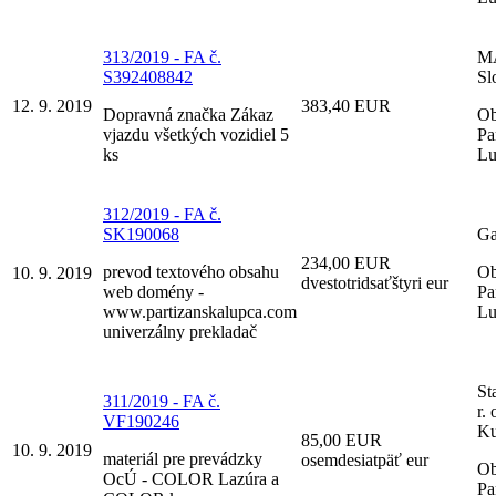
313/2019 - FA č.
M
S392408842
Slo
12. 9. 2019
383,40 EUR
Dopravná značka Zákaz
Ob
vjazdu všetkých vozidiel 5
Pa
ks
Lu
312/2019 - FA č.
SK190068
Ga
234,00 EUR
prevod textového obsahu
Ob
10. 9. 2019
dvestotridsaťštyri eur
web domény -
Pa
www.partizanskalupca.com
Lu
univerzálny prekladač
St
311/2019 - FA č.
r.
VF190246
Ku
85,00 EUR
10. 9. 2019
materiál pre prevádzky
osemdesiatpäť eur
Ob
OcÚ - COLOR Lazúra a
Pa