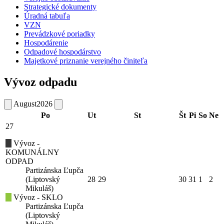
Strategické dokumenty
Úradná tabuľa
VZN
Prevádzkové poriadky
Hospodárenie
Odpadové hospodárstvo
Majetkové priznanie verejného činiteľa
Vývoz odpadu
August
2026
Po
Ut
St
Št
Pi
So
Ne
27
Vývoz -
KOMUNÁLNY
ODPAD
Partizánska Ľupča
(Liptovský
28
29
30
31
1
2
Mikuláš)
Vývoz - SKLO
Partizánska Ľupča
(Liptovský