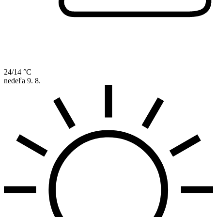
24/14 °C
nedeľa
9. 8.