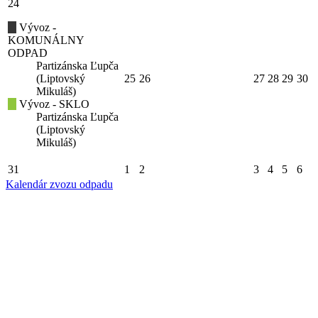
24
Vývoz -
KOMUNÁLNY
ODPAD
Partizánska Ľupča
(Liptovský
25
26
27
28
29
30
Mikuláš)
Vývoz - SKLO
Partizánska Ľupča
(Liptovský
Mikuláš)
31
1
2
3
4
5
6
Kalendár zvozu odpadu