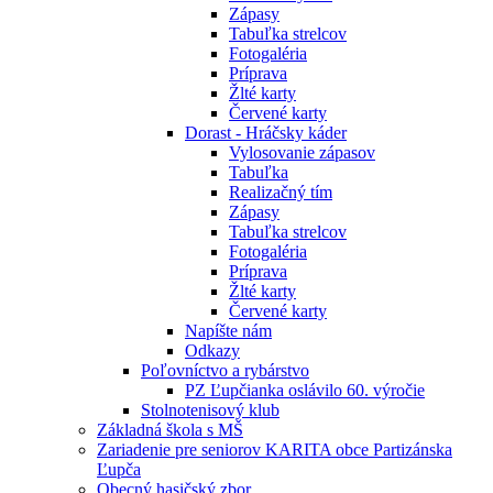
Zápasy
Tabuľka strelcov
Fotogaléria
Príprava
Žlté karty
Červené karty
Dorast - Hráčsky káder
Vylosovanie zápasov
Tabuľka
Realizačný tím
Zápasy
Tabuľka strelcov
Fotogaléria
Príprava
Žlté karty
Červené karty
Napíšte nám
Odkazy
Poľovníctvo a rybárstvo
PZ Ľupčianka oslávilo 60. výročie
Stolnotenisový klub
Základná škola s MŠ
Zariadenie pre seniorov KARITA obce Partizánska
Ľupča
Obecný hasičský zbor