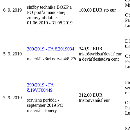
Mi
služby technika BOZP a
6. 9. 2019
100,00 EUR sto eur
PO podľa mandátnej
Ob
zmluvy obdobie:
Pa
01.06.2019 - 31.08.2019
Lu
DO
03
349,92 EUR
300/2019 - FA č.2019034
5. 9. 2019
tristoštyridsaťdeväť eur
Ob
materiál - štrkodrva 4/8 27t
a deväťdesiatdva cent
Pa
Lu
Fr
299/2019 - FA
se
č.19VF00449
r. 
312,00 EUR
5. 9. 2019
servisná perióda -
tristodvanásť eur
Ob
september 2019 PC
Pa
materiál - tonery
Lu
S