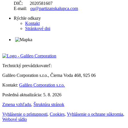
DIČ: 2020581607
E-mail:
ou@partizanskalupca.com
Rýchle odkazy
Kontakt
Stránkové dni
Technický prevádzkovateľ:
Galileo Corporation s.r.o., Čierna Voda 468, 925 06
Kontakt:
Galileo Corporation s.r.o.
Posledná aktualizácia: 5. 8. 2026
Zmena vzhľadu
,
Štruktúra stránok
Vyhlásenie o prístupnosti
,
Cookies
,
Vyhlásenie o ochrane súkromia
,
Webové sídlo