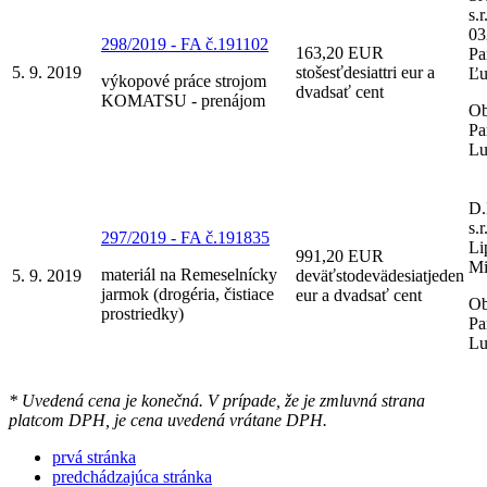
s.r
03
298/2019 - FA č.191102
163,20 EUR
Pa
5. 9. 2019
stošesťdesiattri eur a
Ľu
výkopové práce strojom
dvadsať cent
KOMATSU - prenájom
Ob
Pa
Lu
D
s.
297/2019 - FA č.191835
Li
991,20 EUR
Mi
materiál na Remeselnícky
5. 9. 2019
deväťstodevädesiatjeden
jarmok (drogéria, čistiace
eur a dvadsať cent
Ob
prostriedky)
Pa
Lu
* Uvedená cena je konečná. V prípade, že je zmluvná strana
platcom DPH, je cena uvedená vrátane DPH.
prvá stránka
predchádzajúca stránka