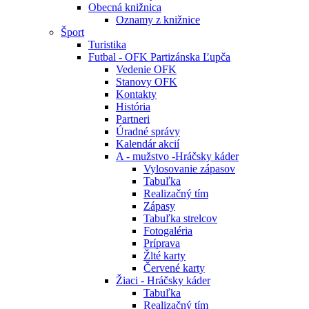
Obecná knižnica
Oznamy z knižnice
Šport
Turistika
Futbal - OFK Partizánska Ľupča
Vedenie OFK
Stanovy OFK
Kontakty
História
Partneri
Úradné správy
Kalendár akcií
A - mužstvo -Hráčsky káder
Vylosovanie zápasov
Tabuľka
Realizačný tím
Zápasy
Tabuľka strelcov
Fotogaléria
Príprava
Žlté karty
Červené karty
Žiaci - Hráčsky káder
Tabuľka
Realizačný tím