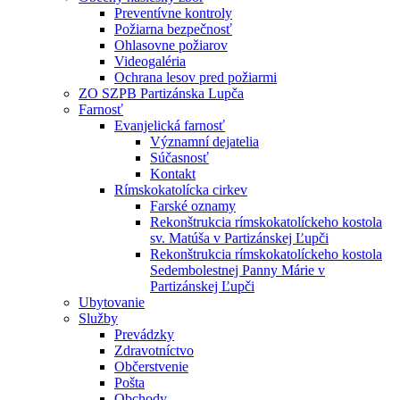
Preventívne kontroly
Požiarna bezpečnosť
Ohlasovne požiarov
Videogaléria
Ochrana lesov pred požiarmi
ZO SZPB Partizánska Lupča
Farnosť
Evanjelická farnosť
Významní dejatelia
Súčasnosť
Kontakt
Rímskokatolícka cirkev
Farské oznamy
Rekonštrukcia rímskokatolíckeho kostola
sv. Matúša v Partizánskej Ľupči
Rekonštrukcia rímskokatolíckeho kostola
Sedembolestnej Panny Márie v
Partizánskej Ľupči
Ubytovanie
Služby
Prevádzky
Zdravotníctvo
Občerstvenie
Pošta
Obchody