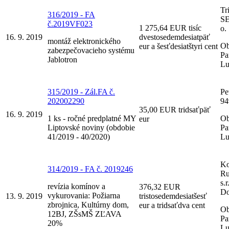
Tr
316/2019 - FA
SE
č.2019VF023
1 275,64 EUR tisíc
o.
16. 9. 2019
dvestosedemdesiatpäť
montáž elektronického
Ob
eur a šesťdesiatštyri cent
zabezpečovacieho systému
Pa
Jablotron
Lu
315/2019 - Zál.FA č.
Pet
202002290
94
35,00 EUR tridsaťpäť
16. 9. 2019
1 ks - ročné predplatné MY
Ob
eur
Liptovské noviny (obdobie
Pa
41/2019 - 40/2020)
Lu
Ko
314/2019 - FA č. 2019246
Ru
s.
revízia komínov a
376,32 EUR
Do
vykurovania: Požiarna
13. 9. 2019
tristosedemdesiatšesť
zbrojnica, Kultúrny dom,
eur a tridsaťdva cent
Ob
12BJ, ZŠsMŠ ZĽAVA
Pa
20%
Lu