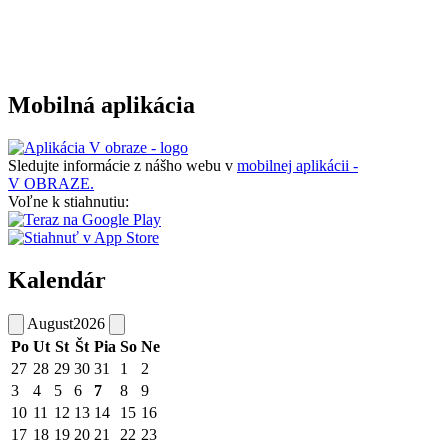
Mobilná aplikácia
Sledujte informácie z nášho webu v
mobilnej aplikácii -
V OBRAZE.
Voľne k stiahnutiu:
Kalendár
August
2026
Po
Ut
St
Št
Pia
So
Ne
27
28
29
30
31
1
2
3
4
5
6
7
8
9
10
11
12
13
14
15
16
17
18
19
20
21
22
23