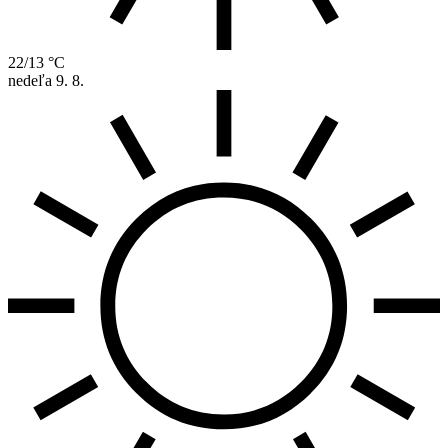
22/13 °C
nedeľa
9. 8.