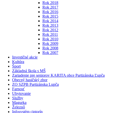
Rok 2018
Rok 2017
Rok 2016
Rok 2015
Rok 2014
Rok 2013
Rok 2012
Rok 2011
Rok 2010
Rok 2009
Rok 2008
Rok 2007
Investičné akcie
Kultúra
Šport
Základná škola s MŠ
Zariadenie pre seniorov KARITA obce Partizánska Ľupča
Obecný hasičský zbor
ZO SZPB Partizánska Lupča
Farnosť
Ubytovanie
Služby
Magurka
Železnô
Infosystém cintorín