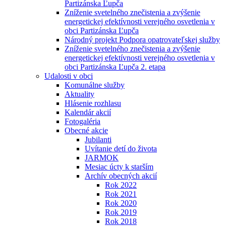
Partizánska Ľupča
Zníženie svetelného znečistenia a zvýšenie
energetickej efektívnosti verejného osvetlenia v
obci Partizánska Ľupča
Národný projekt Podpora opatrovateľskej služby
Zníženie svetelného znečistenia a zvýšenie
energetickej efektívnosti verejného osvetlenia v
obci Partizánska Ľupča 2. etapa
Udalosti v obci
Komunálne služby
Aktuality
Hlásenie rozhlasu
Kalendár akcií
Fotogaléria
Obecné akcie
Jubilanti
Uvítanie detí do života
JARMOK
Mesiac úcty k starším
Archív obecných akcií
Rok 2022
Rok 2021
Rok 2020
Rok 2019
Rok 2018