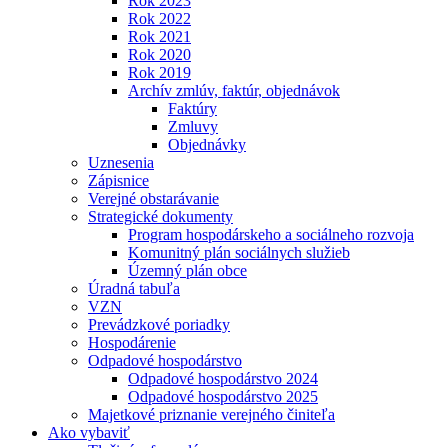
Rok 2023
Rok 2022
Rok 2021
Rok 2020
Rok 2019
Archív zmlúv, faktúr, objednávok
Faktúry
Zmluvy
Objednávky
Uznesenia
Zápisnice
Verejné obstarávanie
Strategické dokumenty
Program hospodárskeho a sociálneho rozvoja
Komunitný plán sociálnych služieb
Územný plán obce
Úradná tabuľa
VZN
Prevádzkové poriadky
Hospodárenie
Odpadové hospodárstvo
Odpadové hospodárstvo 2024
Odpadové hospodárstvo 2025
Majetkové priznanie verejného činiteľa
Ako vybaviť