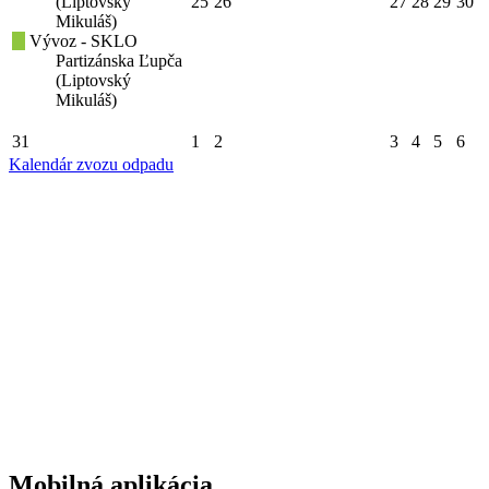
(Liptovský
25
26
27
28
29
30
Mikuláš)
Vývoz - SKLO
Partizánska Ľupča
(Liptovský
Mikuláš)
31
1
2
3
4
5
6
Kalendár zvozu odpadu
Mobilná aplikácia