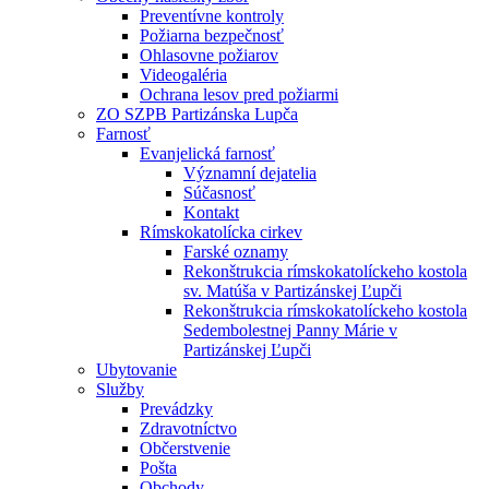
Preventívne kontroly
Požiarna bezpečnosť
Ohlasovne požiarov
Videogaléria
Ochrana lesov pred požiarmi
ZO SZPB Partizánska Lupča
Farnosť
Evanjelická farnosť
Významní dejatelia
Súčasnosť
Kontakt
Rímskokatolícka cirkev
Farské oznamy
Rekonštrukcia rímskokatolíckeho kostola
sv. Matúša v Partizánskej Ľupči
Rekonštrukcia rímskokatolíckeho kostola
Sedembolestnej Panny Márie v
Partizánskej Ľupči
Ubytovanie
Služby
Prevádzky
Zdravotníctvo
Občerstvenie
Pošta
Obchody