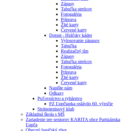
Zápasy
Tabuľka strelcov
Fotogaléria
Príprava
Žlté karty
Červené karty
Dorast - Hráčsky káder
Vylosovanie zápasov
Tabuľka
Realizačný tím
Zápasy
Tabuľka strelcov
Fotogaléria
Príprava
Žlté karty
Červené karty
Napíšte nám
Odkazy
Poľovníctvo a rybárstvo
PZ Ľupčianka oslávilo 60. výročie
Stolnotenisový klub
Základná škola s MŠ
Zariadenie pre seniorov KARITA obce Partizánska
Ľupča
Obecný hasičský zbor