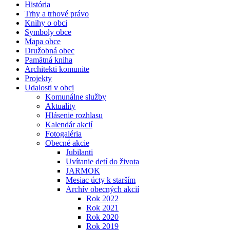
História
Trhy a trhové právo
Knihy o obci
Symboly obce
Mapa obce
Družobná obec
Pamätná kniha
Architekti komunite
Projekty
Udalosti v obci
Komunálne služby
Aktuality
Hlásenie rozhlasu
Kalendár akcií
Fotogaléria
Obecné akcie
Jubilanti
Uvítanie detí do života
JARMOK
Mesiac úcty k starším
Archív obecných akcií
Rok 2022
Rok 2021
Rok 2020
Rok 2019