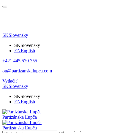
SK
Slovensky
SK
Slovensky
EN
English
+421 445 570 755
ou@partizanskalupca.com
Vytlačiť
SK
Slovensky
SK
Slovensky
EN
English
Partizánska Ľupča
Partizánska Ľupča