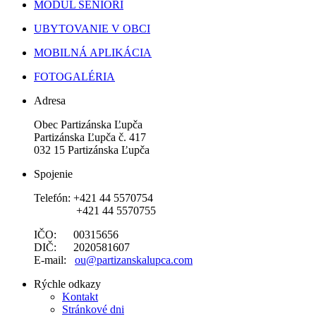
MODUL SENIORI
UBYTOVANIE V OBCI
MOBILNÁ APLIKÁCIA
FOTOGALÉRIA
Adresa
Obec Partizánska Ľupča
Partizánska Ľupča č. 417
032 15 Partizánska Ľupča
Spojenie
Telefón: +421 44 5570754
+421 44 5570755
IČO: 00315656
DIČ: 2020581607
E-mail:
ou@partizanskalupca.com
Rýchle odkazy
Kontakt
Stránkové dni