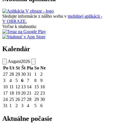
Sledujte informácie z nášho webu v
mobilnej aplikácii -
V OBRAZE.
Voľne k stiahnutiu:
Kalendár
August
2026
Po
Ut
St
Št
Pia
So
Ne
27
28
29
30
31
1
2
3
4
5
6
7
8
9
10
11
12
13
14
15
16
17
18
19
20
21
22
23
24
25
26
27
28
29
30
31
1
2
3
4
5
6
Aktuálne počasie