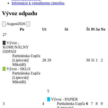
Informácie k virtuálnemu cintorínu
Vývoz odpadu
August
2026
Po
Ut
St
Št
Pi
So
Ne
27
Vývoz -
KOMUNÁLNY
ODPAD
Partizánska Ľupča
(Liptovský
28
29
30
31
1
2
Mikuláš)
Vývoz - SKLO
Partizánska Ľupča
(Liptovský
Mikuláš)
5
Vývoz - PAPIER
3
4
Partizánska Ľupča
6
7
8
9
(Liptovský