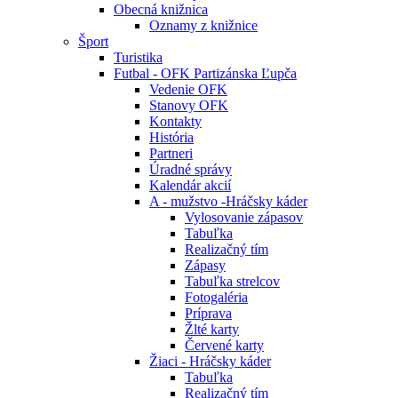
Obecná knižnica
Oznamy z knižnice
Šport
Turistika
Futbal - OFK Partizánska Ľupča
Vedenie OFK
Stanovy OFK
Kontakty
História
Partneri
Úradné správy
Kalendár akcií
A - mužstvo -Hráčsky káder
Vylosovanie zápasov
Tabuľka
Realizačný tím
Zápasy
Tabuľka strelcov
Fotogaléria
Príprava
Žlté karty
Červené karty
Žiaci - Hráčsky káder
Tabuľka
Realizačný tím