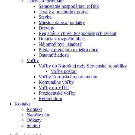
Tlačivá a formuláre
Samostatne hospodáriaci roľník
Trvalý a prechodný pobyt
Stavba
Miestne dane a poplatky
Dreviny
Registrácia chovu hospodárskych zvierat
Dotácia z rozpočtu obce
Nájomný byt - žiadosť
Predaj ⁄ prenájom majetku obce
Ostatné žiadosti
Voľby
Voľby do Národnej rady Slovenskej republiky
Voľba poštou
Voľby Európskeho parlamentu
Komunálne voľby
Voľby do VÚC
Prezidentské voľby
Referendum
Kontakt
Kontakt
Napíšte nám
Odkazy
Seniori