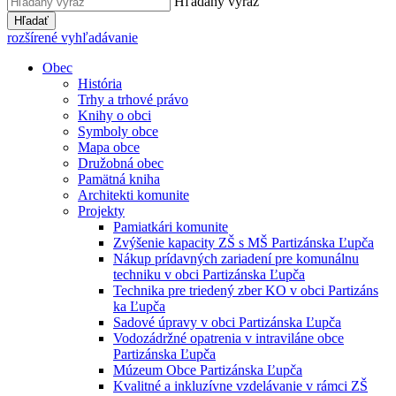
Hľadaný výraz
Hľadať
rozšírené vyhľadávanie
Obec
História
Trhy a trhové právo
Knihy o obci
Symboly obce
Mapa obce
Družobná obec
Pamätná kniha
Architekti komunite
Projekty
Pamiatkári komunite
Zvýšenie kapacity ZŠ s MŠ Partizánska Ľupča
Nákup prídavných zariadení pre komunálnu
techniku v obci Partizánska Ľupča
Technika pre triedený zber KO v obci Partizáns
ka Ľupča
Sadové úpravy v obci Partizánska Ľupča
Vodozádržné opatrenia v intraviláne obce
Partizánska Ľupča
Múzeum Obce Partizánska Ľupča
Kvalitné a inkluzívne vzdelávanie v rámci ZŠ