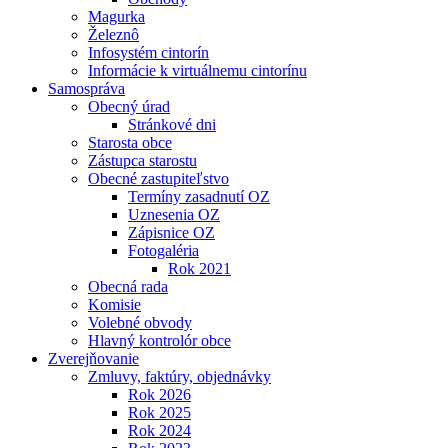
Magurka
Železnô
Infosystém cintorín
Informácie k virtuálnemu cintorínu
Samospráva
Obecný úrad
Stránkové dni
Starosta obce
Zástupca starostu
Obecné zastupiteľstvo
Termíny zasadnutí OZ
Uznesenia OZ
Zápisnice OZ
Fotogaléria
Rok 2021
Obecná rada
Komisie
Volebné obvody
Hlavný kontrolór obce
Zverejňovanie
Zmluvy, faktúry, objednávky
Rok 2026
Rok 2025
Rok 2024