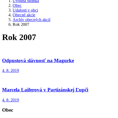
Úvodná stránka
Obec
Udalosti v obci
Obecné akcie
Archív obecných akcií
Rok 2007
Rok 2007
Odpustová slávnosť na Magurke
4. 8. 2019
Marcela Laiferová v Partizánskej Ľupči
4. 8. 2019
Obec