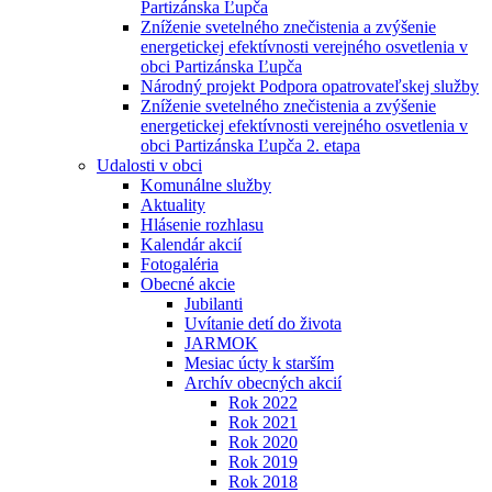
Partizánska Ľupča
Zníženie svetelného znečistenia a zvýšenie
energetickej efektívnosti verejného osvetlenia v
obci Partizánska Ľupča
Národný projekt Podpora opatrovateľskej služby
Zníženie svetelného znečistenia a zvýšenie
energetickej efektívnosti verejného osvetlenia v
obci Partizánska Ľupča 2. etapa
Udalosti v obci
Komunálne služby
Aktuality
Hlásenie rozhlasu
Kalendár akcií
Fotogaléria
Obecné akcie
Jubilanti
Uvítanie detí do života
JARMOK
Mesiac úcty k starším
Archív obecných akcií
Rok 2022
Rok 2021
Rok 2020
Rok 2019
Rok 2018