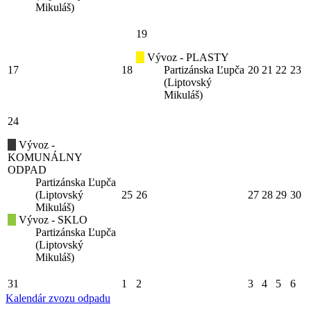
Mikuláš)
19
Vývoz - PLASTY
17
18
Partizánska Ľupča
20
21
22
23
(Liptovský
Mikuláš)
24
Vývoz -
KOMUNÁLNY
ODPAD
Partizánska Ľupča
(Liptovský
25
26
27
28
29
30
Mikuláš)
Vývoz - SKLO
Partizánska Ľupča
(Liptovský
Mikuláš)
31
1
2
3
4
5
6
Kalendár zvozu odpadu