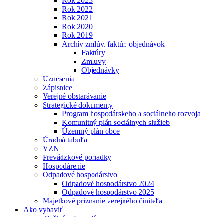
Rok 2023
Rok 2022
Rok 2021
Rok 2020
Rok 2019
Archív zmlúv, faktúr, objednávok
Faktúry
Zmluvy
Objednávky
Uznesenia
Zápisnice
Verejné obstarávanie
Strategické dokumenty
Program hospodárskeho a sociálneho rozvoja
Komunitný plán sociálnych služieb
Územný plán obce
Úradná tabuľa
VZN
Prevádzkové poriadky
Hospodárenie
Odpadové hospodárstvo
Odpadové hospodárstvo 2024
Odpadové hospodárstvo 2025
Majetkové priznanie verejného činiteľa
Ako vybaviť