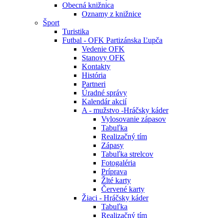
Obecná knižnica
Oznamy z knižnice
Šport
Turistika
Futbal - OFK Partizánska Ľupča
Vedenie OFK
Stanovy OFK
Kontakty
História
Partneri
Úradné správy
Kalendár akcií
A - mužstvo -Hráčsky káder
Vylosovanie zápasov
Tabuľka
Realizačný tím
Zápasy
Tabuľka strelcov
Fotogaléria
Príprava
Žlté karty
Červené karty
Žiaci - Hráčsky káder
Tabuľka
Realizačný tím