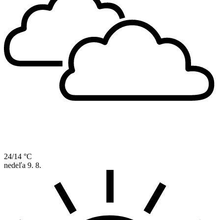
24/14 °C
nedeľa
9. 8.