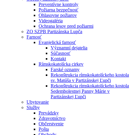
Preventívne kontroly
Požiarna bezpečnosť
Ohlasovne požiarov
Videogaléria
Ochrana lesov pred požiarmi
ZO SZPB Partizánska Lupča
Farnosť
Evanjelická farnosť
Významní dejatelia
Súčasnosť
Kontakt
Rímskokatolícka cirkev
Farské oznamy
Rekonštrukcia rímskokatolíckeho kostola
sv. Matúša v Partizánskej Ľupči
Rekonštrukcia rímskokatolíckeho kostola
Sedembolestnej Panny Márie v
Partizánskej Ľupči
Ubytovanie
Služby
Prevádzky
Zdravotníctvo
Občerstvenie
Pošta
Obchody