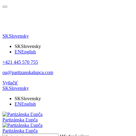
SK
Slovensky
SK
Slovensky
EN
English
+421 445 570 755
ou@partizanskalupca.com
Vytlačiť
SK
Slovensky
SK
Slovensky
EN
English
Partizánska Ľupča
Partizánska Ľupča