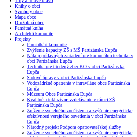
Trhy a trhové právo
Knihy o obci
Symboly obce
Mapa obce
Družobná obec
Pamätná kniha
Architekti komunite
Projekty
Pamiatkári komunite
Zvýšenie kapacity ZŠ s MŠ Partizánska Ľupča
Nákup prídavných zariadení pre komunálnu techniku v
obci Partizánska Ľupča
Technika pre triedený zber KO v obci Partizáns ka
Ľupča
Sadové úpravy v obci Partizánska Ľupča
Vodozádržné opatrenia v intraviláne obce Partizánska
Ľupča
Múzeum Obce Partizánska Ľupča
Kvalitné a inkluzívne vzdelávanie v rámci ZŠ
Partizánska Ľupča
Zníženie svetelného znečistenia a zvýšenie energetickej
efektívnosti verejného osvetlenia v obci Partizánska
Ľupča
Národný projekt Podpora opatrovateľskej služby
Zníženie svetelného znečistenia a zvýšenie energetickej