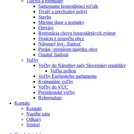
Tlačivá a formuláre
Samostatne hospodáriaci roľník
Trvalý a prechodný pobyt
Stavba
Miestne dane a poplatky
Dreviny
Registrácia chovu hospodárskych zvierat
Dotácia z rozpočtu obce
Nájomný byt - žiadosť
Predaj ⁄ prenájom majetku obce
Ostatné žiadosti
Voľby
Voľby do Národnej rady Slovenskej republiky
Voľba poštou
Voľby Európskeho parlamentu
Komunálne voľby
Voľby do VÚC
Prezidentské voľby
Referendum
Kontakt
Kontakt
Napíšte nám
Odkazy
Seniori