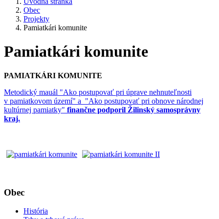
Úvodná stránka
Obec
Projekty
Pamiatkári komunite
Pamiatkári komunite
PAMIATKÁRI KOMUNITE
Metodický mauál "Ako postupovať pri úprave nehnuteľnosti
v pamiatkovom území" a "Ako postupovať pri obnove národnej
kultúrnej pamiatky"
finančne podporil Žilinský samosprávny
kraj.
Obec
História