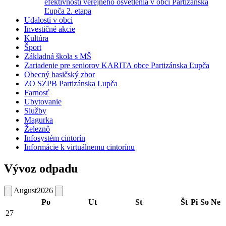
efektívnosti verejného osvetlenia v obci Partizánska
Ľupča 2. etapa
Udalosti v obci
Investičné akcie
Kultúra
Šport
Základná škola s MŠ
Zariadenie pre seniorov KARITA obce Partizánska Ľupča
Obecný hasičský zbor
ZO SZPB Partizánska Lupča
Farnosť
Ubytovanie
Služby
Magurka
Železnô
Infosystém cintorín
Informácie k virtuálnemu cintorínu
Vývoz odpadu
August
2026
Po
Ut
St
Št
Pi
So
Ne
27