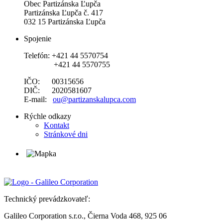
Obec Partizánska Ľupča
Partizánska Ľupča č. 417
032 15 Partizánska Ľupča
Spojenie
Telefón: +421 44 5570754
+421 44 5570755
IČO: 00315656
DIČ: 2020581607
E-mail:
ou@partizanskalupca.com
Rýchle odkazy
Kontakt
Stránkové dni
Technický prevádzkovateľ:
Galileo Corporation s.r.o., Čierna Voda 468, 925 06