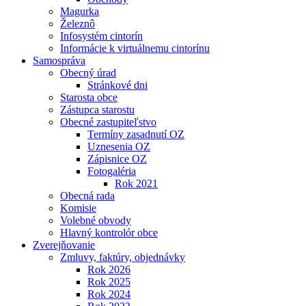
Magurka
Železnô
Infosystém cintorín
Informácie k virtuálnemu cintorínu
Samospráva
Obecný úrad
Stránkové dni
Starosta obce
Zástupca starostu
Obecné zastupiteľstvo
Termíny zasadnutí OZ
Uznesenia OZ
Zápisnice OZ
Fotogaléria
Rok 2021
Obecná rada
Komisie
Volebné obvody
Hlavný kontrolór obce
Zverejňovanie
Zmluvy, faktúry, objednávky
Rok 2026
Rok 2025
Rok 2024