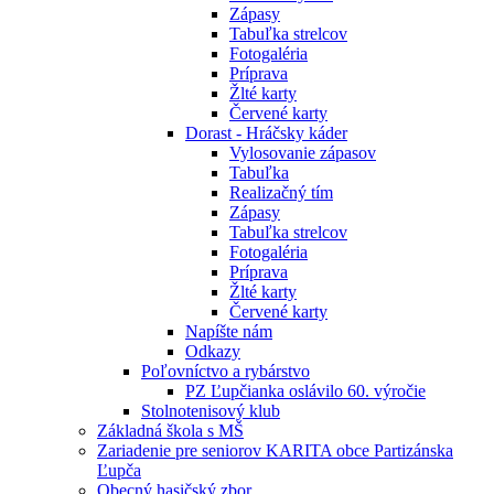
Zápasy
Tabuľka strelcov
Fotogaléria
Príprava
Žlté karty
Červené karty
Dorast - Hráčsky káder
Vylosovanie zápasov
Tabuľka
Realizačný tím
Zápasy
Tabuľka strelcov
Fotogaléria
Príprava
Žlté karty
Červené karty
Napíšte nám
Odkazy
Poľovníctvo a rybárstvo
PZ Ľupčianka oslávilo 60. výročie
Stolnotenisový klub
Základná škola s MŠ
Zariadenie pre seniorov KARITA obce Partizánska
Ľupča
Obecný hasičský zbor